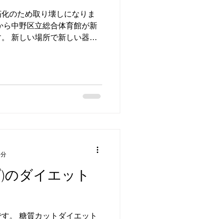
朽化のため取り壊しになりま
から中野区立総合体育館が新
。 新しい場所で新しい器具
ておりました。 しかしフリ
gまでしか用意がないそうで
3分
ップ)のダイエット
す。 糖質カットダイエット