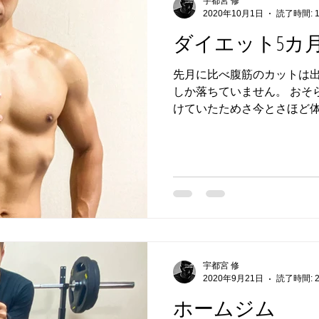
宇都宮 修
2020年10月1日
読了時間: 
ダイエット5カ
先月に比べ腹筋のカットは出
しか落ちていません。 おそ
けていたためさ今とさほど
考えます。 毎日同じものを
か摂取していません。 そのた
宇都宮 修
2020年9月21日
読了時間: 
ホームジム