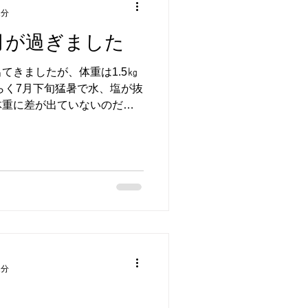
1分
月が過ぎました
てきましたが、体重は1.5㎏
らく7月下旬猛暑で水、塩が抜
体重に差が出ていないのだと
食べ基礎代謝分のカロリーし
め原因が断定できる。...
2分