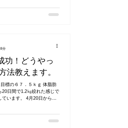
いガッツリ食べました。...
 8分
ット成功！どうやっ
方法教えます。
に目標の６７．５ｋｇ 体脂肪
20日間で1.2㎏絞れた感じで
ています。 4月20日からダ
週間 週計算で29週間と2日
ました。...