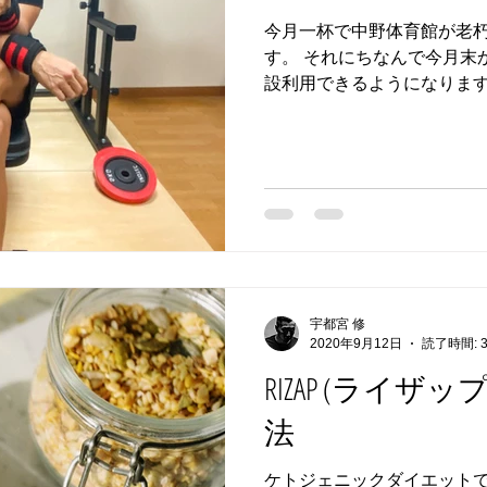
今月一杯で中野体育館が老
す。 それにちなんで今月末
設利用できるようになります
でのトレーニング楽しみにし
ーウェイトはダンベル20k
す。...
宇都宮 修
2020年9月12日
読了時間: 
RIZAP (ライザ
法
ケトジェニックダイエットで