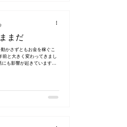
分
ままだ
を動かさずともお金を稼ぐこ
0年前と大きく変わってきまし
活にも影響が起きています。
おいしい自然の恵みを離れた
。...