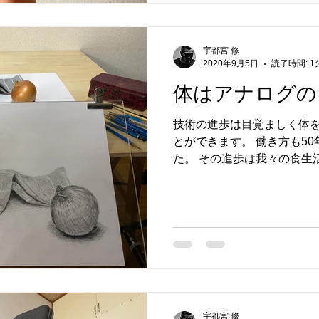
宇都宮 修
2020年9月5日
読了時間: 1
体はアナログの
技術の進歩は目覚ましく体
とができます。 働き方も5
た。 その進歩は我々の食生
冷凍技術が進化し、新鮮で
ところでも食べることができる
宇都宮 修