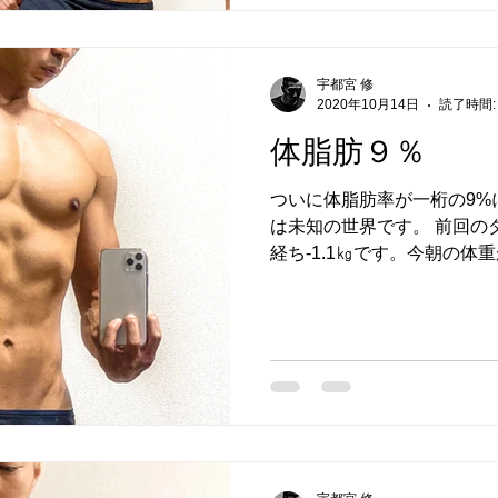
宇都宮 修
2020年10月14日
読了時間:
体脂肪９％
ついに体脂肪率が一桁の9%
は未知の世界です。 前回の
経ち-1.1㎏です。今朝の体重
ちは順調です。 その原因は
た。...