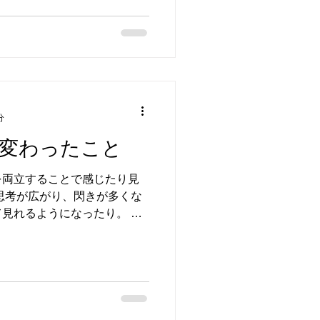
分
変わったこと
を両立することで感じたり見
思考が広がり、閃きが多くな
見れるようになったり。 生
無駄を見極めより良い人生に
時間の使い方、その貴重さを