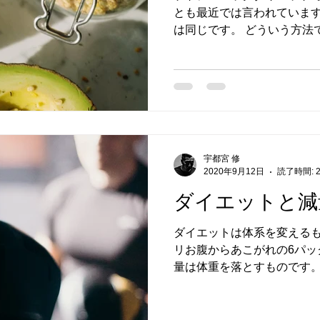
とも最近では言われています
は同じです。 どういう方法
えします。 炭水化物の代わ
礎代謝分のカロリーしか摂取
宇都宮 修
2020年9月12日
読了時間: 
ダイエットと減
ダイエットは体系を変えるも
リお腹からあこがれの6パッ
量は体重を落とすものです。
ァイターが行っているのは減
の体重がありそれをクリア
質をこれで...