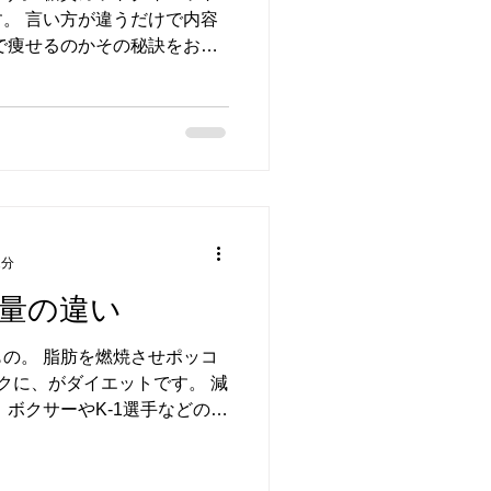
。 言い方が違うだけで内容
で痩せるのかその秘訣をお伝
りに脂をエネルギー現とし基
しないダイエットです。...
2分
量の違い
の。 脂肪を燃焼させポッコ
クに、がダイエットです。 減
 ボクサーやK-1選手などのフ
量です。 階級によって規定
した直後、炭水化物タンパク