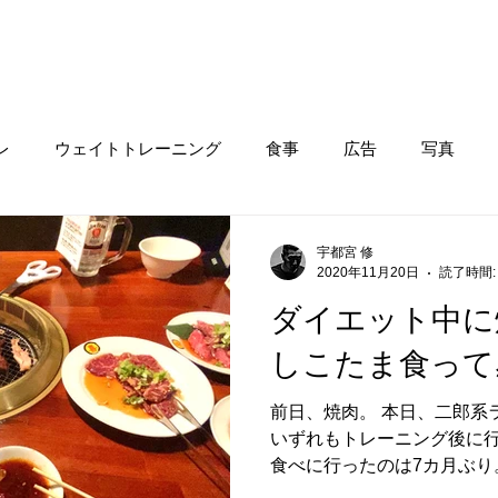
レ
ウェイトトレーニング
食事
広告
写真
宇都宮 修
2020年11月20日
読了時間:
ダイエット中に
しこたま食って
前日、焼肉。 本日、二郎系
いずれもトレーニング後に行
食べに行ったのは7カ月ぶり
り？覚えていません。 美味