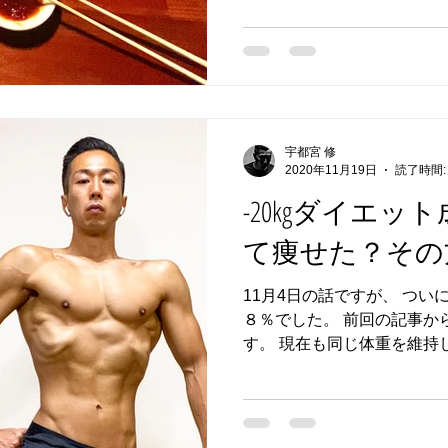
関しては中高生の部活生くら
宇都宮 修
2020年11月19日
読了時間:
-20kgダイエ
て痩せた？その
11月4日の話ですが、 つい
８％でした。 前回の記事から
す。 現在も同じ体重を維持し
イエットを開始。 約半年と2
日数で205日で-20㎏に到達し