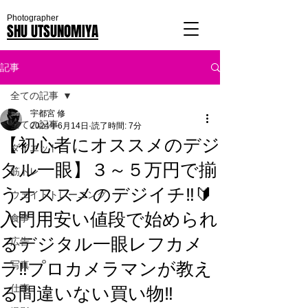
Photographer
SHU UTSUNOMIYA
記事
全ての記事
宇都宮 修
全ての記事
2024年6月14日
読了時間: 7分
【初心者にオススメのデジ
ダイエット
タル一眼】３～５万円で揃
筋トレ
うオススメのデジイチ‼🔰
ウェイトトレーニング
入門用安い値段で始められ
食事
るデジタル一眼レフカメ
広告
ラ‼プロカメラマンが教え
写真
る間違いない買い物‼
仕事