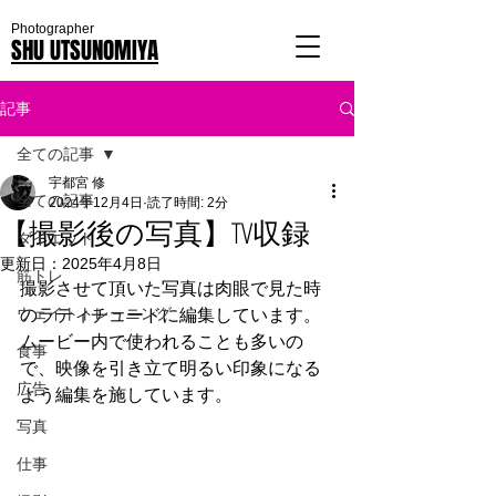
Photographer
SHU UTSUNOMIYA
記事
全ての記事
宇都宮 修
全ての記事
2024年12月4日
読了時間: 2分
【撮影後の写真】TV収録
ダイエット
更新日：
2025年4月8日
筋トレ
撮影させて頂いた写真は肉眼で見た時
ウェイトトレーニング
のラティチュードに編集しています。
ムービー内で使われることも多いの
食事
で、映像を引き立て明るい印象になる
広告
よう編集を施しています。
写真
仕事