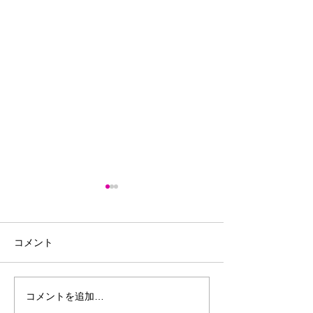
コメント
利益を出したい方、損を
【FUJIFILM400
コメントを追加…