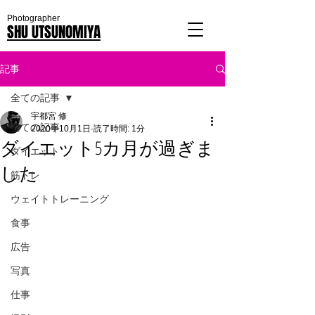
Photographer
SHU UTSUNOMIYA
記事
全ての記事
宇都宮 修
全ての記事
2020年10月1日
読了時間: 1分
ダイエット5カ月が過ぎま
ダイエット
した
筋トレ
ウェイトトレーニング
食事
広告
写真
仕事