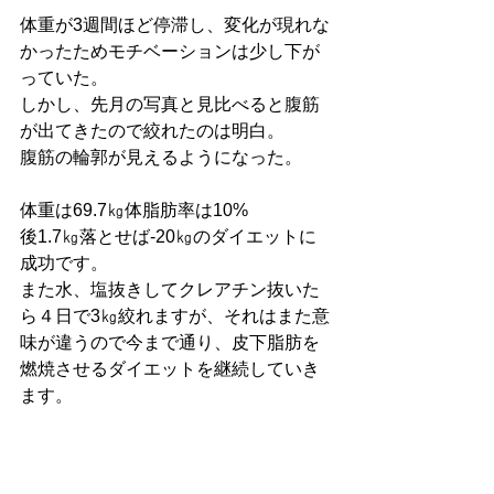
体重が3週間ほど停滞し、変化が現れな
かったためモチベーションは少し下が
っていた。
しかし、先月の写真と見比べると腹筋
が出てきたので絞れたのは明白。
腹筋の輪郭が見えるようになった。
体重は69.7㎏体脂肪率は10%
後1.7㎏落とせば‐20㎏のダイエットに
成功です。
また水、塩抜きしてクレアチン抜いた
ら４日で3㎏絞れますが、それはまた意
味が違うので今まで通り、皮下脂肪を
燃焼させるダイエットを継続していき
ます。