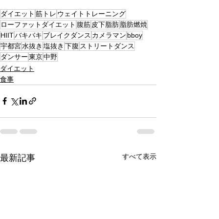
ダイエット
筋トレ
ウェイトトレーニング
ローファットダイエット
腹筋
皮下脂肪
脂肪燃焼
HIIT
バキバキ
ブレイクダンス
カメラマン
bboy
宇都宮
水抜き
塩抜き
下腹
ストリートダンス
ダンサー
東京
中野
ダイエット
食事
すべて表示
最新記事