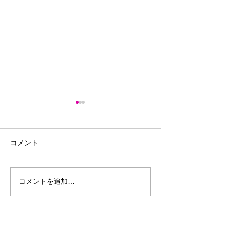
コメント
体脂肪９％
-20kgダイエット成功！どう
コメントを追加…
やって痩せた？その方法
教えます。