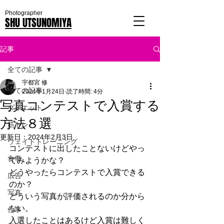
Photographer
SHU UTSUNOMIYA
記事
全ての記事
宇都宮 修
全ての記事
2024年1月24日
読了時間: 4分
写真コンテストで入賞する
ダイエット
方法８選
筋トレ
更新日：
2024年2月3日
ウェイトトレーニング
コンテストに出したことないけどやっ
食事
てみようかな？
どうやったらコンテストで入賞できる
広告
のか？
写真
どういう写真が評価されるのか分から
ない。
仕事
入選したことはあるけど入賞は難しく