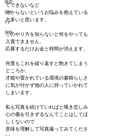
撮影
てできないなど
CM
分からないというお悩みを抱えている
方多いと思います。
TV
実験
このやり方を知らないと何をやっても
入賞できません。
応募するだけお金と時間が消えます。
何度もこれを繰り返すと飽きてしまう
どころか、
才能や置かれている環境の素晴らしさ
に気が付かず他の人に持っていかれて
しまいます。
私も写真を続けていればと嘆き悲しみ
心の傷を引きずるなんてことはしてほ
しくないので
意味を理解して写真撮ってみてくださ