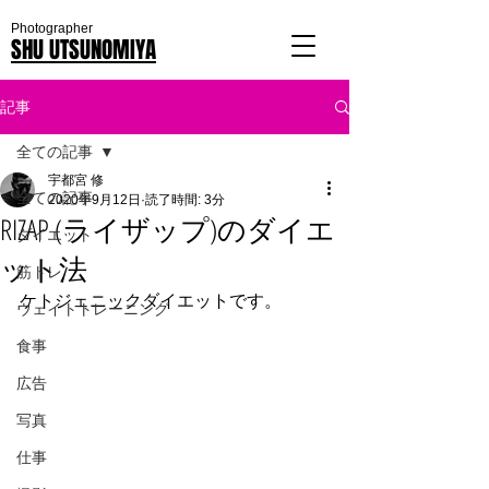
Photographer
SHU UTSUNOMIYA
記事
全ての記事
宇都宮 修
全ての記事
2020年9月12日
読了時間: 3分
RIZAP (ライザップ)のダイエ
ダイエット
ット法
筋トレ
ケトジェニックダイエットです。
ウェイトトレーニング
食事
広告
写真
仕事