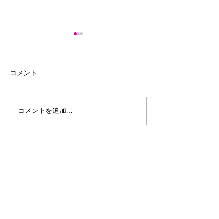
コメント
敷島住宅CM撮影
【写真上達】色彩構成・
コメントを追加…
平面構成・色彩心理【ミ
ラーレスカメラ】