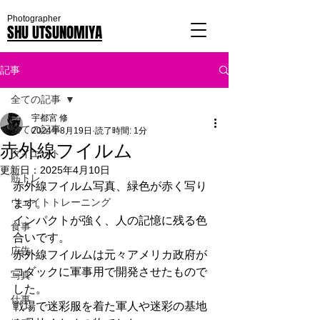
Photographer
SHU UTSUNOMIYA
記事
全ての記事
宇都宮 修
全ての記事
2024年8月19日
読了時間: 1分
赤外線フイルム
ダイエット
更新日：
2025年4月10日
筋トレ
赤外線フイルム写真、緑色が赤く写り
ウェイトトレーニング
ます。
インパクトが強く、人の記憶に残る色
食事
合いです。
広告
赤外線フイルムは元々アメリカ政府が
コダックに軍事用で開発させたもので
写真
した。
仕事
戦場で迷彩服を着た軍人や迷彩の基地