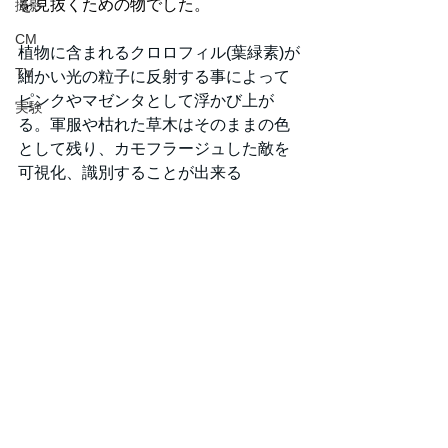
を見抜くための物でした。
撮影
CM
植物に含まれるクロロフィル(葉緑素)が
TV
細かい光の粒子に反射する事によって
ピンクやマゼンタとして浮かび上が
実験
る。軍服や枯れた草木はそのままの色
として残り、カモフラージュした敵を
可視化、識別することが出来る