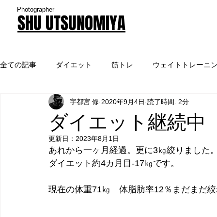
Photographer
SHU UTSUNOMIYA
全ての記事
ダイエット
筋トレ
ウェイトトレーニ
宇都宮 修
2020年9月4日
読了時間: 2分
TV
実験
ダイエット継続中
更新日：
2023年8月1日
あれから一ヶ月経過。更に3㎏絞りました
ダイエット約4カ月目-17㎏です。
現在の体重71㎏　体脂肪率12％まだまだ