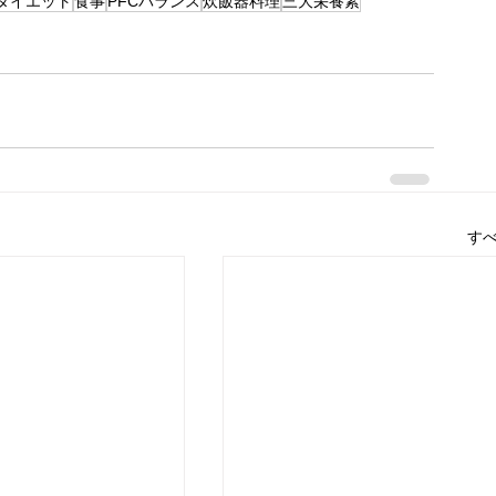
ダイエット
食事
PFCバランス
炊飯器料理
三大栄養素
す